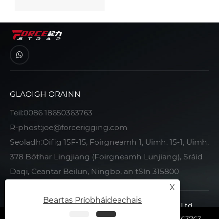
GLAOIGH ORAINN
Teil:
0086 18650363763
R-phost:
joe@forcerigging.com
Seoladh:Oifig 15F-15, Foirgneamh 1, Uimh. 15-1, Uimh.
378 Bóthar Lingjiang (Foirgneamh Lunjiang), Sráid
Daqi, Ceantar Beilun, Ningbo, an tSín 315800
X
Beartas Príobháideachais
Cóipcheart © 2022 Ningbo Force Auto Parts Co., Ltd.
Gach ceart ar cosaint.
|
|
|
Beartas Príobháideachais