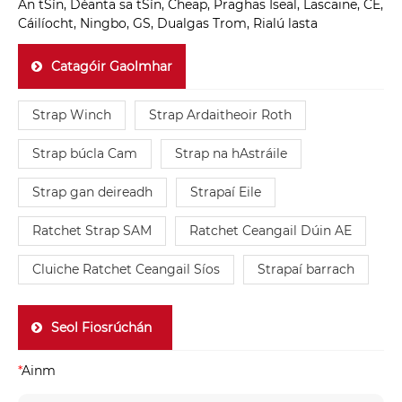
An tSín, Déanta sa tSín, Cheap, Praghas Íseal, Lascaine, CE,
Cáilíocht, Ningbo, GS, Dualgas Trom, Rialú lasta
Catagóir Gaolmhar
Strap Winch
Strap Ardaitheoir Roth
Strap búcla Cam
Strap na hAstráile
Strap gan deireadh
Strapaí Eile
Ratchet Strap SAM
Ratchet Ceangail Dúin AE
Cluiche Ratchet Ceangail Síos
Strapaí barrach
Seol Fiosrúchán
*
Ainm