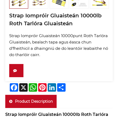
Strap Iompróir Gluaisteán 10000lb
Roth Tarlóra Gluaisteán
Strap Iompróir Gluaisteán 10000punt Roth Tarlóra
Gluaisteán, bealach tapa agus éasca chun
d'fheithicil a dhaingniú de do leantóir leabaithe nó
do tharlóir cairr.
Facebook
X
WhatsApp
Pinterest
LinkedIn
Share
Product Description
Strap Iompróir Gluaisteán 10000lb Roth Tarlóra