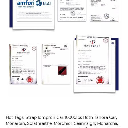
Hot Tags: Strap Iompróir Car 10000lbs Roth Tarlóra Car,
Monaróirí, Soláthraithe, Mórdhíol, Ceannaigh, Monarcha,