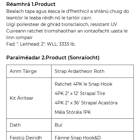
Réamhrá 1.Product
Bealach tapa agus éasca le d’fheithicil a shlánú chuig do
leantóir le leaba réidh nó le tarlóir cairr.
Uigí poileistear de ghrád tionsclaíoch, resistant UV
Cuireann ratchet tromshaothair an iontaofacht uasta le
linn iompair
Fad: ". Leithead: 2". WLL: 3333 lb.
Paraiméadar 2.Product (Sonraíocht)
Ainm Táirge
Strap Ardaitheoir Roth
Ratchet 4PK le Snap Hook
4PK 2" x 12' Strapaí Tíre
Kit Áirítear
4PK 2" x 36' Strapaí Acastóra
Mála Stórála 1PK
Dath
Buí
Feistiú Deiridh
Fáinne Snap Hook&D