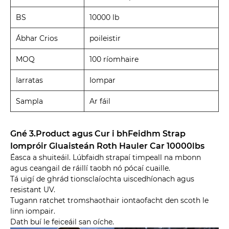
BS
10000 lb
Ábhar Crios
poileistir
MOQ
100 ríomhaire
Iarratas
Iompar
Sampla
Ar fáil
Gné 3.Product agus Cur i bhFeidhm Strap
Iompróir Gluaisteán Roth Hauler Car 10000lbs
Éasca a shuiteáil. Lúbfaidh strapaí timpeall na mbonn
agus ceangail de ráillí taobh nó pócaí cuaille.
Tá uigí de ghrád tionsclaíochta uiscedhíonach agus
resistant UV.
Tugann ratchet tromshaothair iontaofacht den scoth le
linn iompair.
Dath buí le feiceáil san oíche.