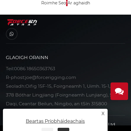
Roimhe Seo
1
Ar aghaidh
GLAOIGH ORAINN
Teil:
0086 18650363763
R-phost:
joe@forcerigging.com
Seoladh:Oifig 15F-15, Foirgneamh 1, Uimh. 15-1, Uimh.
378 Bóthar Lingjiang (Foirgneamh Lunjiang), Sráid
Daqi, Ceantar Beilun, Ningbo, an tSín 315800
X
Beartas Príobháideachais
Cóipcheart © 2022 Ningbo Force Auto Parts Co., Ltd.
Gach ceart ar cosaint.
|
|
|
Beartas Príobháideachais