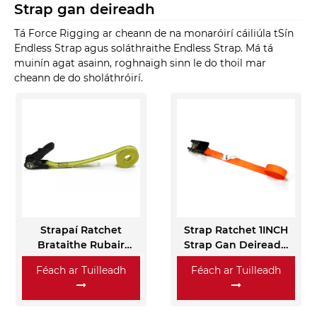
Strap gan deireadh
Tá Force Rigging ar cheann de na monaróirí cáiliúla tSín
Endless Strap agus soláthraithe Endless Strap. Má tá
muinín agat asainn, roghnaigh sinn le do thoil mar
cheann de do sholáthróirí.
Strapaí Ratchet
Strap Ratchet 1INCH
Brataithe Rubair
Strap Gan Deireadh
1INCH
Oráiste
Féach ar Tuilleadh
Féach ar Tuilleadh