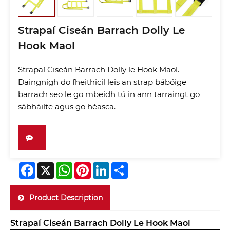
Strapaí Ciseán Barrach Dolly Le
Hook Maol
Strapaí Ciseán Barrach Dolly le Hook Maol.
Daingnigh do fheithicil leis an strap bábóige
barrach seo le go mbeidh tú in ann tarraingt go
sábháilte agus go héasca.
Facebook
X
WhatsApp
Pinterest
LinkedIn
Share
Product Description
Strapaí Ciseán Barrach Dolly Le Hook Maol