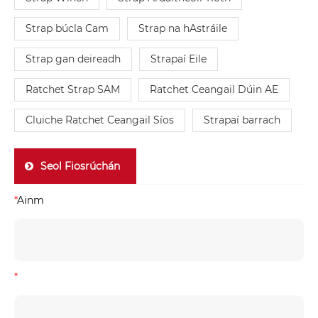
Strap búcla Cam
Strap na hAstráile
Strap gan deireadh
Strapaí Eile
Ratchet Strap SAM
Ratchet Ceangail Dúin AE
Cluiche Ratchet Ceangail Síos
Strapaí barrach
Seol Fiosrúchán
*
Ainm
*