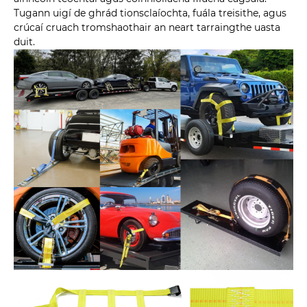
Tugann uigí de ghrád tionsclaíochta, fuála treisithe, agus
crúcaí cruach tromshaothair an neart tarraingthe uasta
duit.