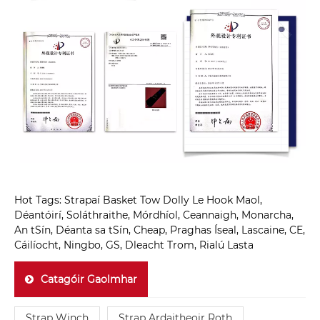
Hot Tags: Strapaí Basket Tow Dolly Le Hook Maol,
Déantóirí, Soláthraithe, Mórdhíol, Ceannaigh, Monarcha,
An tSín, Déanta sa tSín, Cheap, Praghas Íseal, Lascaine, CE,
Cáilíocht, Ningbo, GS, Dleacht Trom, Rialú Lasta
Catagóir Gaolmhar
Strap Winch
Strap Ardaitheoir Roth