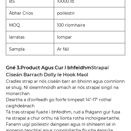
BS
10000 lb
Ábhar Crios
poileistir
MOQ
100 ríomhaire
Iarratas
Iompar
Sampla
Ar fáil
Gné 3.Product Agus Cur i bhfeidhm
Strapaí
Ciseán Barrach Dolly le Hook Maol
Cradles strap ar nós ciseán barr an bhoinn agus coinníonn
sé snug. Ní sleamhnóidh amach ar nós strapaí singil na
monarchan
Deartha a d'oirfeadh go foirfe timpeall 14"-17" rothaí
caighdeánach
Tá tras-strapaí fuaite i bhfeidhm, rud a fhágann gur fusa
na strapaí a chur orthu ná líonta rotha inchoigeartaithe.
Fanann uigí poileistir daingean agus ní shíneann sé in
ainneoin teochtaí agus coinníollacha fliucha éagsúla.