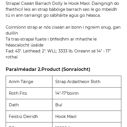
Strapaí Ciseán Barrach Dolly le Hook Maol. Daingnigh do
fheithicil leis an strap bábóige barrach seo le go mbeidh
tú in ann tarraingt go sábháilte agus go héasca.
Coinníonn strap ar nós ciseán an bonn i ngreim snug, gan
duillín
Tá tras-strapaí fuaite i bhfeidhm ar mhaithe le
héascaíocht úsáide
Fad: 43". Leithead: 2". WLL: 3333 lb. Oireann sé 14" - 17"
rothaí
Paraiméadar 2.Product (Sonraíocht)
Ainm Táirge
Strap Ardaitheoir Roth
Roth Fits
14"-17"boinn
Dath
Buí
Feistiú Deiridh
Hook Maol