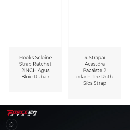
Hooks Sclóine
4 Strapaí
ch
Strap Ratchet
Acastóra
2INCH Agus
Pacáiste 2
Bloic Rubair
orlach Tíre Roth
Síos Strap