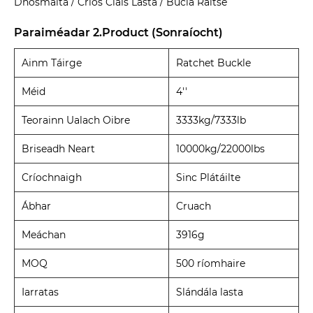
Dhosmálta / Crios Clais Lasta / Búcla Raitse
Paraiméadar 2.Product (Sonraíocht)
Ainm Táirge
Ratchet Buckle
Méid
4''
Teorainn Ualach Oibre
3333kg/7333lb
Briseadh Neart
10000kg/22000lbs
Críochnaigh
Sinc Plátáilte
Ábhar
Cruach
Meáchan
3916g
MOQ
500 ríomhaire
Iarratas
Slándála lasta