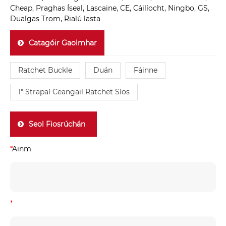
Cheap, Praghas Íseal, Lascaine, CE, Cáilíocht, Ningbo, GS,
Dualgas Trom, Rialú lasta
Catagóir Gaolmhar
Ratchet Buckle
Duán
Fáinne
1" Strapaí Ceangail Ratchet Síos
Seol Fiosrúchán
*
Ainm
*