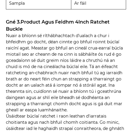
Sampla
Ar fáil
Gné 3.Product Agus Feidhm 4Inch Ratchet
Buckle
Nuair a bhíonn sé ríthábhachtach d'ualach a chur i
bhfeidhm go docht, déan cinnte go bhfuil roinnt búclaí
raicíní agat. Meastar go bhfuil an cineál crua-earraí búcla
miotail seo ar cheann de na cinn is sábháilte ós rud é go
gceadaíonn sé duit greim níos láidre a chruthú ná an
chuid is mó de na cineálacha búclaí eile. Tá an éifeacht
ratcheting an-chabhrach nuair nach bhfuil tú ag iarraidh
brath ar do neart féin chun an strapping a tharraingt go
docht ar an ualach atá á iompar nó á stóráil agat. Ina
theannta sin, cuidíonn sé nuair a bhíonn tú i gceathrúna
daingean agus ar shlí eile bheadh ​​sé dodhéanta an
strapping a tharraingt chomh docht agus is gá duit mar
gheall ar easpa luamhánaithe.
Úsáidtear búclaí ratchet i raon leathan d'iarratais
choitianta agus nach bhfuil chomh coitianta. Go minic,
úsáidtear iad le haghaidh strapaí conraitheora, de ghnáth