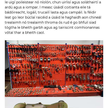
le uigí poileistear nó níolón, chun uirlisí agus soláthairtí a
ardú agus a iompar. I measc úsáidí coitianta eile tá
bádóireacht, logáil, trucailí lasta agus campáil. Is féidir
leat go leor búclaí raicéid a úsáid le haghaidh aon chineál
trealaimh nó trealaimh throma ós rud é go bhfuil siad
tógtha le bheith garbh agus ag tairiscint comhionannas
vótaí thar a bheith caol.