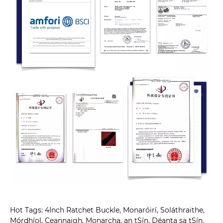
Hot Tags: 4Inch Ratchet Buckle, Monaróirí, Soláthraithe,
Mórdhíol, Ceannaigh, Monarcha, an tSín, Déanta sa tSín,