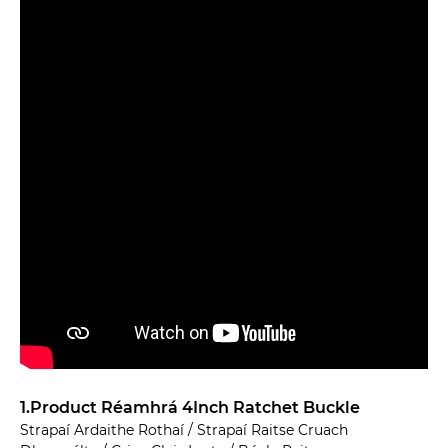
1.Product Réamhrá 4Inch Ratchet Buckle
Strapaí Ardaithe Rothaí / Strapaí Raitse Cruach