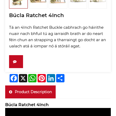
Búcla Ratchet 4Inch
Tá an 4Inch Ratchet Buckle cabhrach go háirithe
nuair nach bhfuil tú ag iarraidh brath ar do neart
féin chun an strapping a tharraingt go docht ar an
ualach atá á iompar nó á stóráil agat.
Facebook
X
WhatsApp
Pinterest
LinkedIn
Share
Product Description
Búcla Ratchet 4Inch