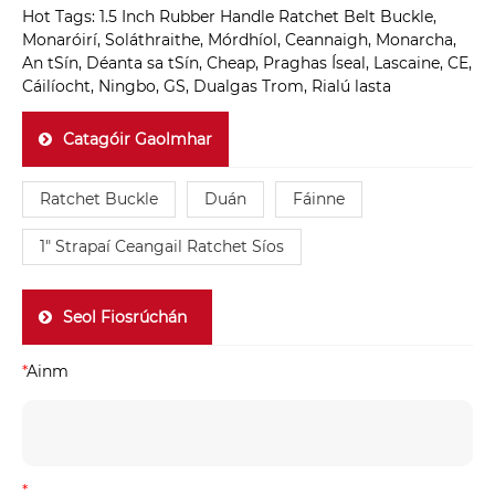
Hot Tags: 1.5 Inch Rubber Handle Ratchet Belt Buckle,
Monaróirí, Soláthraithe, Mórdhíol, Ceannaigh, Monarcha,
An tSín, Déanta sa tSín, Cheap, Praghas Íseal, Lascaine, CE,
Cáilíocht, Ningbo, GS, Dualgas Trom, Rialú lasta
Catagóir Gaolmhar
Ratchet Buckle
Duán
Fáinne
1" Strapaí Ceangail Ratchet Síos
Seol Fiosrúchán
*
Ainm
*