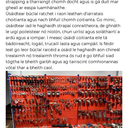
strapping a tharraingt chomh docht agus is gá duit mar
gheall ar easpa luamhánaithe.
Úsáidtear búclaí ratchet i raon leathan d'iarratais
choitianta agus nach bhfuil chomh coitianta. Go minic,
úsáidtear iad le haghaidh strapaí conraitheora, de ghnáth
le uigí poileistear nó níolón, chun uirlisí agus soláthairtí a
ardú agus a iompar. I measc úsáidí coitianta eile tá
bádóireacht, logáil, trucailí lasta agus campáil. Is féidir
leat go leor búclaí raicéid a úsáid le haghaidh aon chineál
trealaimh nó trealaimh throma ós rud é go bhfuil siad
tógtha le bheith garbh agus ag tairiscint comhionannas
vótaí thar a bheith caol.