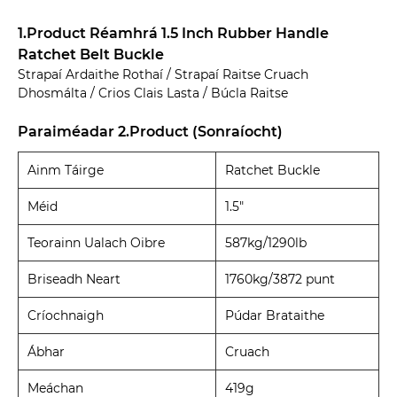
1.Product Réamhrá 1.5 Inch Rubber Handle
Ratchet Belt Buckle
Strapaí Ardaithe Rothaí / Strapaí Raitse Cruach
Dhosmálta / Crios Clais Lasta / Búcla Raitse
Paraiméadar 2.Product (Sonraíocht)
Ainm Táirge
Ratchet Buckle
Méid
1.5"
Teorainn Ualach Oibre
587kg/1290lb
Briseadh Neart
1760kg/3872 punt
Críochnaigh
Púdar Brataithe
Ábhar
Cruach
Meáchan
419g