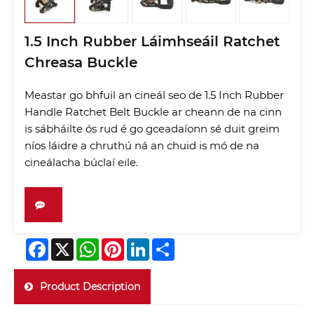
1.5 Inch Rubber Láimhseáil Ratchet
Chreasa Buckle
Meastar go bhfuil an cineál seo de 1.5 Inch Rubber
Handle Ratchet Belt Buckle ar cheann de na cinn
is sábháilte ós rud é go gceadaíonn sé duit greim
níos láidre a chruthú ná an chuid is mó de na
cineálacha búclaí eile.
Facebook
X
WhatsApp
Pinterest
LinkedIn
Share
Product Description