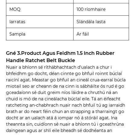
MOQ
100 ríomhaire
Iarratas
Slándála lasta
Sampla
Ar fáil
Gné 3.Product Agus Feidhm 1.5 Inch Rubber
Handle Ratchet Belt Buckle
Nuair a bhíonn sé ríthábhachtach d'ualach a chur i
bhfeidhm go docht, déan cinnte go bhfuil roinnt búclaí
raicíní agat. Meastar go bhfuil an cineál crua-earraí búcla
miotail seo ar cheann de na cinn is sábháilte ós rud é go
gceadaíonn sé duit greim níos láidre a chruthú ná an
chuid is mó de na cineálacha búclaí eile. Tá an éifeacht
ratcheting an-chabhrach nuair nach bhfuil tú ag iarraidh
brath ar do neart féin chun an strapping a tharraingt go
docht ar an ualach atá á iompar nó á stóráil agat. Ina
theannta sin, cuidíonn sé nuair a bhíonn tú i gceathrúna
daingean agus ar shlí eile bheadh ​​sé dodhéanta an