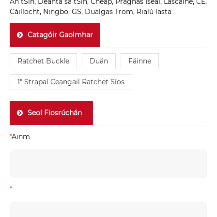
An tSín, Déanta sa tSín, Cheap, Praghas Íseal, Lascaine, CE,
Cáilíocht, Ningbo, GS, Dualgas Trom, Rialú lasta
Catagóir Gaolmhar
Ratchet Buckle
Duán
Fáinne
1" Strapaí Ceangail Ratchet Síos
Seol Fiosrúchán
*
Ainm
*