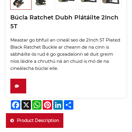
Búcla Ratchet Dubh Plátáilte 2Inch
5T
Meastar go bhfuil an cineál seo de 2Inch 5T Plated
Black Ratchet Buckle ar cheann de na cinn is
sábháilte ós rud é go gceadaíonn sé duit greim
níos láidre a chruthú ná an chuid is mó de na
cineálacha búclaí eile.
Facebook
X
WhatsApp
Pinterest
LinkedIn
Share
Product Description