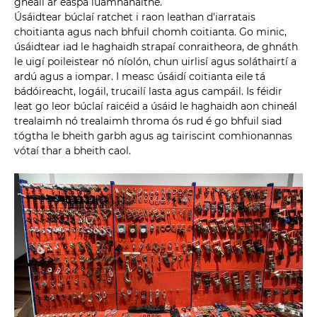
gheall ar easpa luamhánaithe.
Úsáidtear búclaí ratchet i raon leathan d'iarratais
choitianta agus nach bhfuil chomh coitianta. Go minic,
úsáidtear iad le haghaidh strapaí conraitheora, de ghnáth
le uigí poileistear nó níolón, chun uirlisí agus soláthairtí a
ardú agus a iompar. I measc úsáidí coitianta eile tá
bádóireacht, logáil, trucailí lasta agus campáil. Is féidir
leat go leor búclaí raicéid a úsáid le haghaidh aon chineál
trealaimh nó trealaimh throma ós rud é go bhfuil siad
tógtha le bheith garbh agus ag tairiscint comhionannas
vótaí thar a bheith caol.