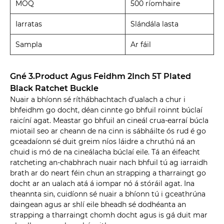
MOQ
500 ríomhaire
Iarratas
Slándála lasta
Sampla
Ar fáil
Gné 3.Product Agus Feidhm 2Inch 5T Plated
Black Ratchet Buckle
Nuair a bhíonn sé ríthábhachtach d'ualach a chur i
bhfeidhm go docht, déan cinnte go bhfuil roinnt búclaí
raicíní agat. Meastar go bhfuil an cineál crua-earraí búcla
miotail seo ar cheann de na cinn is sábháilte ós rud é go
gceadaíonn sé duit greim níos láidre a chruthú ná an
chuid is mó de na cineálacha búclaí eile. Tá an éifeacht
ratcheting an-chabhrach nuair nach bhfuil tú ag iarraidh
brath ar do neart féin chun an strapping a tharraingt go
docht ar an ualach atá á iompar nó á stóráil agat. Ina
theannta sin, cuidíonn sé nuair a bhíonn tú i gceathrúna
daingean agus ar shlí eile bheadh ​​sé dodhéanta an
strapping a tharraingt chomh docht agus is gá duit mar