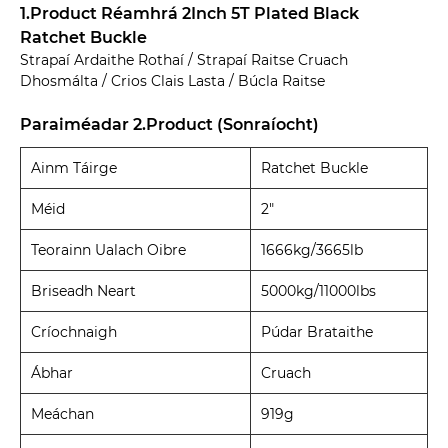
1.Product Réamhrá 2Inch 5T Plated Black
Ratchet Buckle
Strapaí Ardaithe Rothaí / Strapaí Raitse Cruach
Dhosmálta / Crios Clais Lasta / Búcla Raitse
Paraiméadar 2.Product (Sonraíocht)
Ainm Táirge
Ratchet Buckle
Méid
2"
Teorainn Ualach Oibre
1666kg/3665lb
Briseadh Neart
5000kg/11000lbs
Críochnaigh
Púdar Brataithe
Ábhar
Cruach
Meáchan
919g