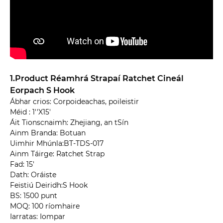
1.Product Réamhrá Strapaí Ratchet Cineál
Eorpach S Hook
Ábhar crios: Corpoideachas, poileistir
Méid : 1''X15'
Áit Tionscnaimh: Zhejiang, an tSín
Ainm Branda: Botuan
Uimhir Mhúnla:BT-TDS-017
Ainm Táirge: Ratchet Strap
Fad: 15'
Dath: Oráiste
Feistiú Deiridh:S Hook
BS: 1500 punt
MOQ: 100 ríomhaire
Iarratas: Iompar