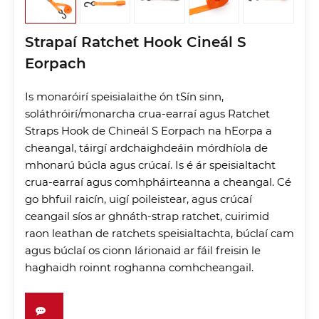
Strapaí Ratchet Hook Cineál S
Eorpach
Is monaróirí speisialaithe ón tSín sinn,
soláthróirí/monarcha crua-earraí agus Ratchet
Straps Hook de Chineál S Eorpach na hEorpa a
cheangal, táirgí ardchaighdeáin mórdhíola de
mhonarú búcla agus crúcaí. Is é ár speisialtacht
crua-earraí agus comhpháirteanna a cheangal. Cé
go bhfuil raicín, uigí poileistear, agus crúcaí
ceangail síos ar ghnáth-strap ratchet, cuirimid
raon leathan de ratchets speisialtachta, búclaí cam
agus búclaí os cionn lárionaid ar fáil freisin le
haghaidh roinnt roghanna comhcheangail.