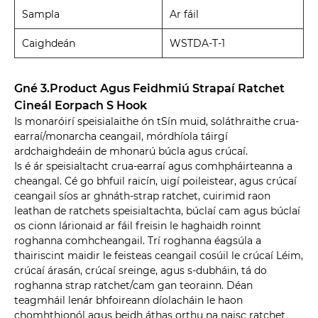
Sampla
Ar fáil
Caighdeán
WSTDA-T-1
Gné 3.Product Agus Feidhmiú Strapaí Ratchet
Cineál Eorpach S Hook
Is monaróirí speisialaithe ón tSín muid, soláthraithe crua-
earraí/monarcha ceangail, mórdhíola táirgí
ardchaighdeáin de mhonarú búcla agus crúcaí.
Is é ár speisialtacht crua-earraí agus comhpháirteanna a
cheangal. Cé go bhfuil raicín, uigí poileistear, agus crúcaí
ceangail síos ar ghnáth-strap ratchet, cuirimid raon
leathan de ratchets speisialtachta, búclaí cam agus búclaí
os cionn lárionaid ar fáil freisin le haghaidh roinnt
roghanna comhcheangail. Trí roghanna éagsúla a
thairiscint maidir le feisteas ceangail cosúil le crúcaí Léim,
crúcaí árasán, crúcaí sreinge, agus s-dubháin, tá do
roghanna strap ratchet/cam gan teorainn. Déan
teagmháil lenár bhfoireann díolacháin le haon
chomhthionól agus beidh áthas orthu na naisc ratchet