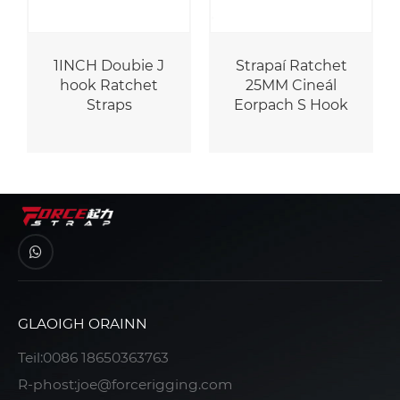
1INCH Doubie J
Strapaí Ratchet
hook Ratchet
25MM Cineál
Straps
Eorpach S Hook
GLAOIGH ORAINN
Teil:
0086 18650363763
R-phost:
joe@forcerigging.com