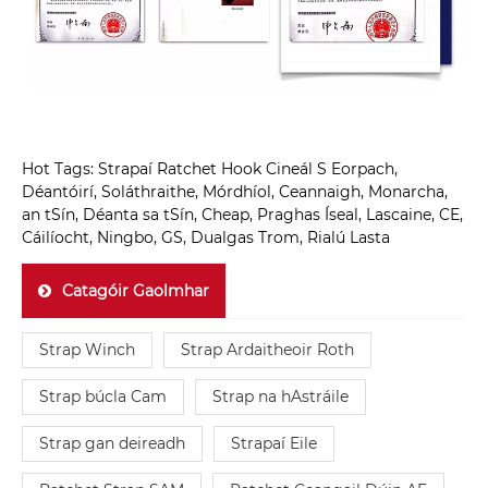
Hot Tags: Strapaí Ratchet Hook Cineál S Eorpach,
Déantóirí, Soláthraithe, Mórdhíol, Ceannaigh, Monarcha,
an tSín, Déanta sa tSín, Cheap, Praghas Íseal, Lascaine, CE,
Cáilíocht, Ningbo, GS, Dualgas Trom, Rialú Lasta
Catagóir Gaolmhar
Strap Winch
Strap Ardaitheoir Roth
Strap búcla Cam
Strap na hAstráile
Strap gan deireadh
Strapaí Eile