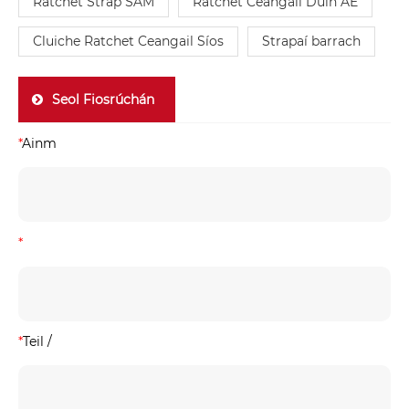
Ratchet Strap SAM
Ratchet Ceangail Dúin AE
Cluiche Ratchet Ceangail Síos
Strapaí barrach
Seol Fiosrúchán
*
Ainm
*
*
Teil /