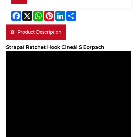
Facebook
X
WhatsApp
Pinterest
LinkedIn
Share
Product Description
Strapaí Ratchet Hook Cineál S Eorpach