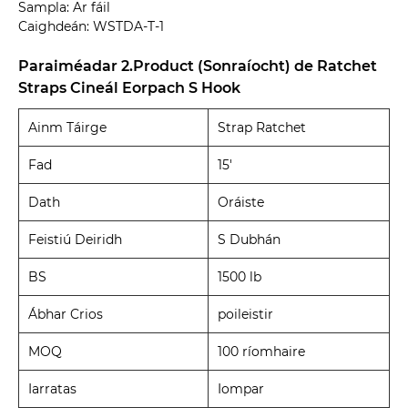
Sampla: Ar fáil
Caighdeán: WSTDA-T-1
Paraiméadar 2.Product (Sonraíocht) de Ratchet
Straps Cineál Eorpach S Hook
Ainm Táirge
Strap Ratchet
Fad
15'
Dath
Oráiste
Feistiú Deiridh
S Dubhán
BS
1500 lb
Ábhar Crios
poileistir
MOQ
100 ríomhaire
Iarratas
Iompar