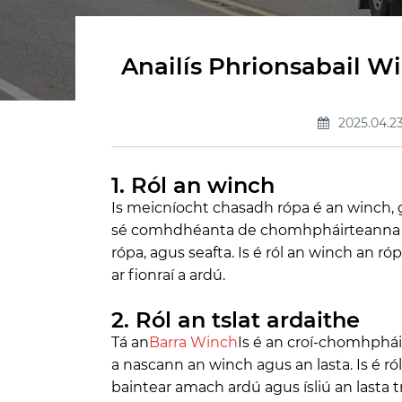
barraí lasta
uigí
Anailís Phrionsabail Wi
Comhpháirteanna Gear
Ardaithe
2025.04.2
Tarpaí
Accessories Leantóir
1. Ról an winch
Is meicníocht chasadh rópa é an winch, gl
sé comhdhéanta de chomhpháirteanna cos
rópa, agus seafta. Is é ról an winch an r
ar fionraí a ardú.
2. Ról an tslat ardaithe
Tá an
Barra Winch
Is é an croí-chomhphái
a nascann an winch agus an lasta. Is é ról
baintear amach ardú agus ísliú an lasta