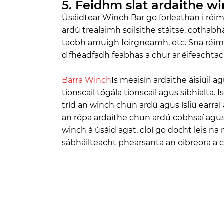
5. Feidhm slat ardaithe w
Úsáidtear Winch Bar go forleathan i réim
ardú trealaimh soilsithe stáitse, cothabhá
taobh amuigh foirgneamh, etc. Sna réimsí 
d'fhéadfadh feabhas a chur ar éifeachta
Barra Winch
Is meaisín ardaithe áisiúil ag
tionscail tógála tionscail agus sibhialta.
tríd an winch chun ardú agus ísliú earraí
an rópa ardaithe chun ardú cobhsaí agus 
winch á úsáid agat, cloí go docht leis 
sábháilteacht phearsanta an oibreora a c