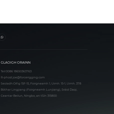
GLAOIGH ORAINN
Teil:
0086 18650363763
R-phost:
joe@forcerigging.com
Seoladh:Oifig 15F-15, Foirgneamh 1, Uimh. 15-1, Uimh. 378
Bóthar Lingjiang (Foirgneamh Lunjiang), Sráid Daqi,
Ceantar Beilun, Ningbo, an tSín 315800