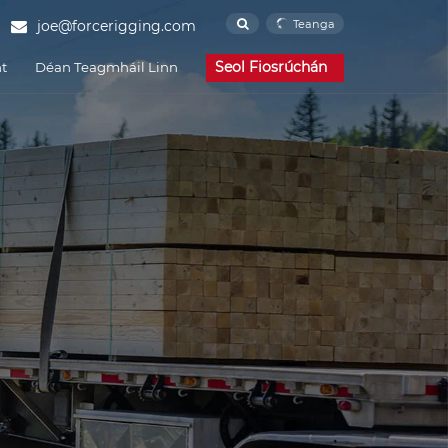
Teanga
joe@forcerigging.com
Seol Fiosrúchán
t
Déan Teagmháil Linn
Nuacht Corparáideach
Nuacht Tionscal
CCanna
Strap búcla Cam
Force Rigging is one of the
agus Innealtóireacht
Loingseoireacht agus Calafoirt
famous China Cam
Buckle Strap
manufacturers and Cam
Buckle Strap suppliers.
Our factory specializes in
manufacturing of Cam
Buckle Strap.
Strap gan deireadh
Force Rigging is one of the
famous China Endless