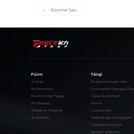
Roimhe Seo
Fúinn
Táirgí
Ár Stair
Strapaí Ceangail Síos
Ár Monarcha
Crua-earraí Ceangail Do
Feidhmchlár Táirge
Córais R-Amhráin
Ár dTeastas
Winch
Trealamh Táirgthe
L Córais Rian
Ár Seirbhís
Slabhra Agus Ceanglóirí
Cosantóirí Cúinne
Sliotáin Ardaithe