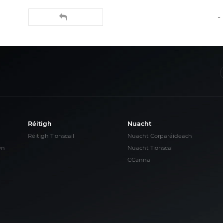
-
Réitigh
Nuacht
Réitigh Tionscail
Nuacht Corparáideach
wn
Nuacht Tionscal
CCanna