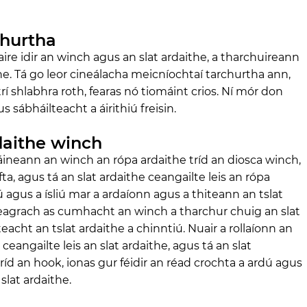
churtha
ire idir an winch agus an slat ardaithe, a tharchuireann
e. Tá go leor cineálacha meicníochtaí tarchurtha ann,
í shlabhra roth, fearas nó tiomáint crios. Ní mór don
sábháilteacht a áirithiú freisin.
rdaithe winch
áineann an winch an rópa ardaithe tríd an diosca winch,
ta, agus tá an slat ardaithe ceangailte leis an rópa
dú agus a ísliú mar a ardaíonn agus a thiteann an tslat
reagrach as cumhacht an winch a tharchur chuig an slat
acht an tslat ardaithe a chinntiú. Nuair a rollaíonn an
eangailte leis an slat ardaithe, agus tá an slat
ríd an hook, ionas gur féidir an réad crochta a ardú agus
slat ardaithe.