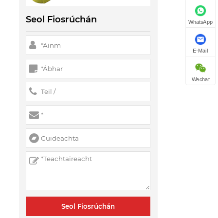
úsáidtear straps?
Seol Fiosrúchán
WhatsApp
E-Mail
Wechat
Seol Fiosrúchán