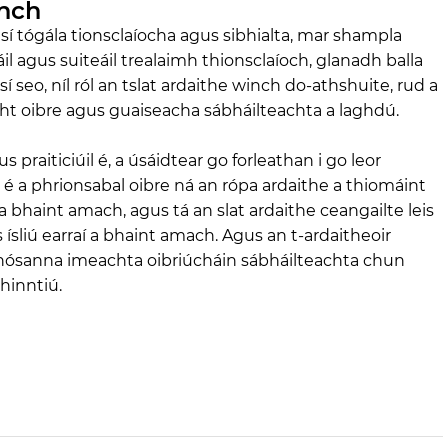
inch
sí tógála tionsclaíocha agus sibhialta, mar shampla
il agus suiteáil trealaimh thionsclaíoch, glanadh balla
seo, níl ról an tslat ardaithe winch do-athshuite, rud a
cht oibre agus guaiseacha sábháilteachta a laghdú.
us praiticiúil é, a úsáidtear go forleathan i go leor
 Is é a phrionsabal oibre ná an rópa ardaithe a thiomáint
 a bhaint amach, agus tá an slat ardaithe ceangailte leis
ísliú earraí a bhaint amach. Agus an t-ardaitheoir
na nósanna imeachta oibriúcháin sábháilteachta chun
hinntiú.