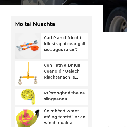
Strap manufacturers and
Endless Strap suppliers. If
you trust us, please
choose us as one of your
suppliers.
Moltaí Nuachta
dIn
hare
Cad é an difríocht
idir strapaí ceangail
síos agus raicín?
Cén Fáth a Bhfuil
Ceanglóir Ualach
Riachtanach le
haghaidh Iompar
Lasta Slán
Príomhghnéithe na
slingeanna
Cé mhéad wraps
atá ag teastáil ar an
winch nuair a