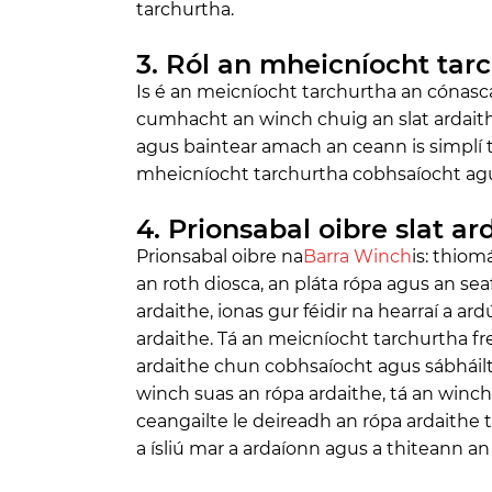
tarchurtha.
3. Ról an mheicníocht tar
Is é an meicníocht tarchurtha an cónasca
cumhacht an winch chuig an slat ardaith
agus baintear amach an ceann is simplí tr
mheicníocht tarchurtha cobhsaíocht agus 
4. Prionsabal oibre slat a
Prionsabal oibre na
Barra Winch
is: thiom
an roth diosca, an pláta rópa agus an seaf
ardaithe, ionas gur féidir na hearraí a ar
ardaithe. Tá an meicníocht tarchurtha f
ardaithe chun cobhsaíocht agus sábháilte
winch suas an rópa ardaithe, tá an winch c
ceangailte le deireadh an rópa ardaithe t
a ísliú mar a ardaíonn agus a thiteann an 