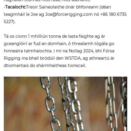
-
Tacaíocht:
Treoir Saineolaithe ónár bhfoireann (déan
teagmháil le Joe ag Joe@forcerigging.com nó +86 180 6735
5227).
Tá os cionn 1 mhilliún tonna de lasta faighte ag ár
gceanglóirí ar fud an domhain, ó threalamh tógála go
hinnealra talmhaíochta. I mí na Nollag 2024, bhí Fórsa
Rigging ina bhall bródúil den WSTDA, ag athneartú ár
dtiomantais do shármhaitheas tionscail.