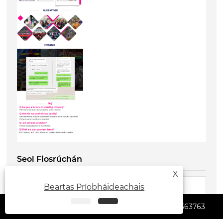
Seol Fiosrúchán
X
Beartas Príobháideachais
joe@forcerigging.com
0086 18650363763