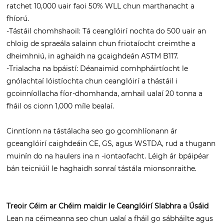
ratchet 10,000 uair faoi 50% WLL chun marthanacht a
fhíorú.
-Tástáil chomhshaoil: Tá ceanglóirí nochta do 500 uair an
chloig de spraeála salainn chun friotaíocht creimthe a
dheimhniú, in aghaidh na gcaighdeán ASTM B117.
-Trialacha na bpáistí: Déanaimid comhpháirtíocht le
gnólachtaí lóistíochta chun ceanglóirí a thástáil i
gcoinníollacha fíor-dhomhanda, amhail ualaí 20 tonna a
fháil os cionn 1,000 míle bealaí.
Cinntíonn na tástálacha seo go gcomhlíonann ár
gceanglóirí caighdeáin CE, GS, agus WSTDA, rud a thugann
muinín do na haulers ina n -iontaofacht. Léigh ár bpáipéar
bán teicniúil le haghaidh sonraí tástála mionsonraithe.
Treoir Céim ar Chéim maidir le Ceanglóirí Slabhra a Úsáid
Lean na céimeanna seo chun ualaí a fháil go sábháilte agus