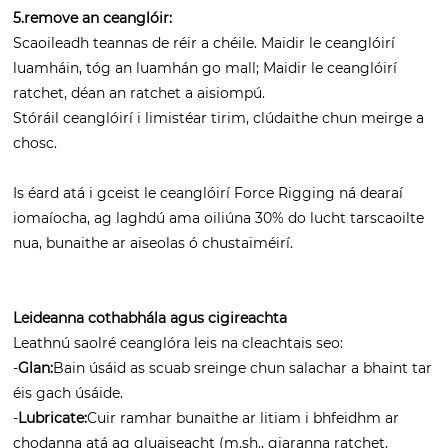
5.remove an ceanglóir:
Scaoileadh teannas de réir a chéile. Maidir le ceanglóirí
luamháin, tóg an luamhán go mall; Maidir le ceanglóirí
ratchet, déan an ratchet a aisiompú.
Stóráil ceanglóirí i limistéar tirim, clúdaithe chun meirge a
chosc.
Is éard atá i gceist le ceanglóirí Force Rigging ná dearaí
iomaíocha, ag laghdú ama oiliúna 30% do lucht tarscaoilte
nua, bunaithe ar aiseolas ó chustaiméirí.
Leideanna cothabhála agus cigireachta
Leathnú saolré ceanglóra leis na cleachtais seo:
-
Glan:
Bain úsáid as scuab sreinge chun salachar a bhaint tar
éis gach úsáide.
-
Lubricate:
Cuir ramhar bunaithe ar litiam i bhfeidhm ar
chodanna atá ag gluaiseacht (m.sh., giaranna ratchet,