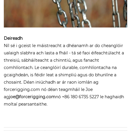
Deireadh
Níl sé i gceist le máistreacht a dhéanamh ar do cheanglóir
ualaigh slabhra ach lasta a fháil - tá sé faoi éifeachtúlacht a
threisiú, sábháilteacht a chinntiú, agus fanacht
comhlíontach. Le ceanglóirí durable, comhlíontacha na
gcaighdeán, is féidir leat a shimpliú agus do bhunlíne a
chosaint. Déan iniúchadh ar ár raon iomlán ag
forcerigging.com nó déan teagmháil le Joe
ag
joe@forcerigging.com
nó +86 180 6735 5227 le haghaidh
moltaí pearsantaithe.