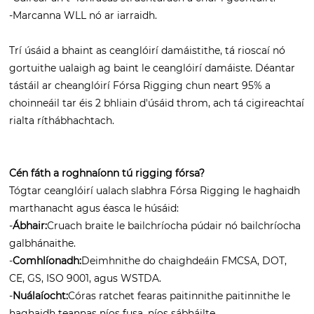
-Marcanna WLL nó ar iarraidh.
Trí úsáid a bhaint as ceanglóirí damáistithe, tá rioscaí nó
gortuithe ualaigh ag baint le ceanglóirí damáiste. Déantar
tástáil ar cheanglóirí Fórsa Rigging chun neart 95% a
choinneáil tar éis 2 bhliain d'úsáid throm, ach tá cigireachtaí
rialta ríthábhachtach.
Cén fáth a roghnaíonn tú rigging fórsa?
Tógtar ceanglóirí ualach slabhra Fórsa Rigging le haghaidh
marthanacht agus éasca le húsáid:
-
Ábhair:
Cruach braite le bailchríocha púdair nó bailchríocha
galbhánaithe.
-
Comhlíonadh:
Deimhnithe do chaighdeáin FMCSA, DOT,
CE, GS, ISO 9001, agus WSTDA.
-
Nuálaíocht:
Córas ratchet fearas paitinnithe paitinnithe le
haghaidh teannas níos fusa, níos sábháilte.