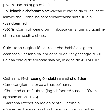
pivots luamháin) go míosúil.
-
Iniúchadh a dhéanamh ar:
Seiceáil le haghaidh crúcaí caite,
láimhsithe lúbtha, nó comhpháirteanna sínte sula n
-úsáidtear iad.
-
Stóráil:
Coinnigh ceanglóirí i mbosca uirlisí tirim, clúdaithe
chun creimeadh a chosc.
Cuimsíonn rigging fórsa treoir chothabhála le gach
ceannach. Seasann bailchríocha púdair ár gceanglóirí 500
uair an chloig de spraeála salainn, in aghaidh ASTM B117.
Cathain is féidir ceanglóir slabhra a athsholáthar
Cuir ceanglóirí in ionad a thaispeánann:
-Chuite nó crúcaí lúbtha (laghdaíonn sé suas le 40%, in
aghaidh an WSTDA).
-Giaranna ratchet nó meicníochtaí luamháin.
-Cuirear an t -ionracas struchtúrach a chur i gcontúirt.