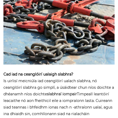
Cad iad na ceanglóirí ualaigh slabhra?
Is uirlisí meicniúla iad ceanglóirí ualach slabhra, nó
ceanglóirí slabhra go simplí, a úsáidtear chun níos doichte a
dhéanamh níos doichte
slabhraí iompair
Timpeall leantóirí
leacaithe nó aon fheithicil eile a iompraíonn lasta. Cuireann
siad teannas i bhfeidhm ionas nach n -athraíonn ualaí, agus
ina dhiaidh sin, comhlíonann siad na rialacháin