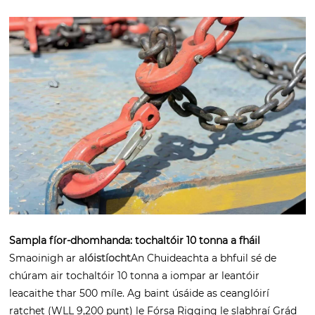
Sampla fíor-dhomhanda: tochaltóir 10 tonna a fháil
Smaoinigh ar a
lóistíocht
An Chuideachta a bhfuil sé de
chúram air tochaltóir 10 tonna a iompar ar leantóir
leacaithe thar 500 míle. Ag baint úsáide as ceanglóirí
ratchet (WLL 9,200 punt) le Fórsa Rigging le slabhraí Grád