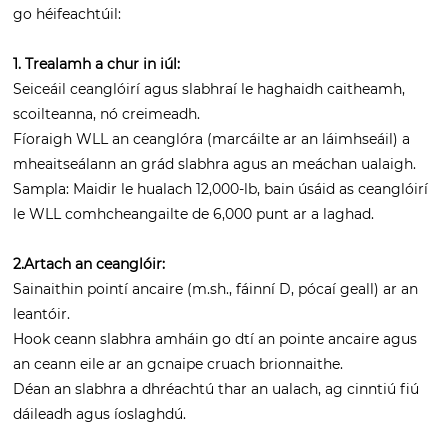
go héifeachtúil:
1. Trealamh a chur in iúl:
Seiceáil ceanglóirí agus slabhraí le haghaidh caitheamh,
scoilteanna, nó creimeadh.
Fíoraigh WLL an ceanglóra (marcáilte ar an láimhseáil) a
mheaitseálann an grád slabhra agus an meáchan ualaigh.
Sampla: Maidir le hualach 12,000-lb, bain úsáid as ceanglóirí
le WLL comhcheangailte de 6,000 punt ar a laghad.
2.Artach an ceanglóir:
Sainaithin pointí ancaire (m.sh., fáinní D, pócaí geall) ar an
leantóir.
Hook ceann slabhra amháin go dtí an pointe ancaire agus
an ceann eile ar an gcnaipe cruach brionnaithe.
Déan an slabhra a dhréachtú thar an ualach, ag cinntiú fiú
dáileadh agus íoslaghdú.