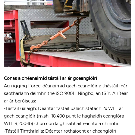
Conas a dhéanaimid tástáil ar ár gceanglóirí
Ag rigging Force, déanaimid gach ceanglóir a thástáil inár
saotharlann deimhnithe iSO 9001 i Ningbo, an tSín. Áirítear
ar ár bpróiseas:
-Tástáil ualaigh: Déantar tástáil ualach statach 2x WLL ar
gach ceanglóir (m.sh., 18,400 punt le haghaidh ceanglóra
WLL 9,200-lb) chun corrlaigh sábháilteachta a chinntiú.
-Tástáil Timthrialla: Déantar rothaíocht ar cheanglóirí