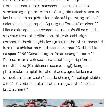
tromshaothair, tá sé ríthábhachtach lasta a fháil go
sábháilte agus go héifeachtúil.
Ceanglóirí ualach slabhra
Is
iad bunchloch na gcóras iontaofa atá i gceist, ag coinneáil
ualaí slán le linn iompair. Ag rigging Force, tá os cionn 15
bliana caite againn ag dearadh agus ag tástáil na n -uirlisí
seo chun freastal ar éilimh bhainisteoirí cabhlaigh,
comhordaitheoirí loighistice agus tarlaithe. Mar mhonaróirí,
is minic a chloiseann muid ceisteanna mar, “Cad is brí leis
na specs?” Nó "Conas a roghnaím an ceanglóir ceart?"
Roinneann an treoir seo, arna scríobh ag ár bpríomh-
innealtóir Joe (10 mbliana i ndearadh rigí), léargais
phraiticiúla, samplaí fíor-dhomhanda, agus leideanna
saineolacha chun cabhrú leat do cheanglóir ualaigh slabhra
a mháistir, oibríochtaí a shruthlíniú, agus sábháilteacht
lasta a chinntiú.