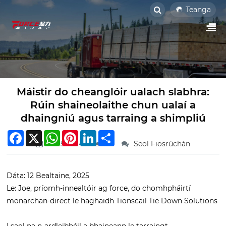
Teanga
Máistir do cheanglóir ualach slabhra:
Rúin shaineolaithe chun ualaí a
dhaingniú agus tarraing a shimpliú
Facebook
X
WhatsApp
Pinterest
LinkedIn
Share
2025.05.14
5
Seol Fiosrúchán
Dáta: 12 Bealtaine, 2025
Le: Joe, príomh-innealtóir ag force, do chomhpháirtí
monarchan-direct le haghaidh Tionscail Tie Down Solutions
I saol na n-ardleibhéil a bhaineann le tarraingt