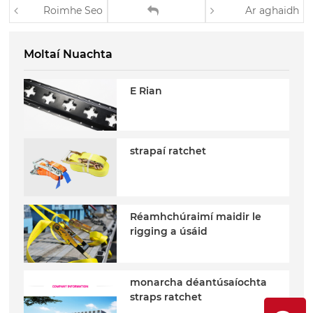
Roimhe Seo
Ar aghaidh
Moltaí Nuachta
E Rian
strapaí ratchet
Réamhchúraimí maidir le
rigging a úsáid
monarcha déantúsaíochta
straps ratchet