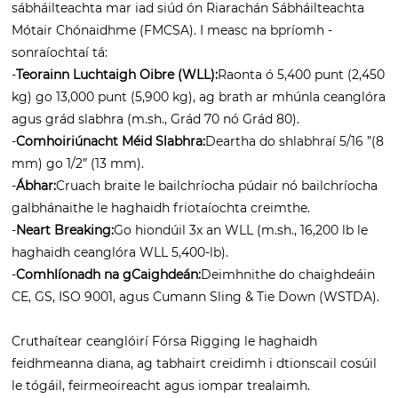
sábháilteachta mar iad siúd ón Riarachán Sábháilteachta
Mótair Chónaidhme (FMCSA). I measc na bpríomh -
sonraíochtaí tá:
-
Teorainn Luchtaigh Oibre (WLL):
Raonta ó 5,400 punt (2,450
kg) go 13,000 punt (5,900 kg), ag brath ar mhúnla ceanglóra
agus grád slabhra (m.sh., Grád 70 nó Grád 80).
-
Comhoiriúnacht Méid Slabhra:
Deartha do shlabhraí 5/16 ”(8
mm) go 1/2” (13 mm).
-
Ábhar:
Cruach braite le bailchríocha púdair nó bailchríocha
galbhánaithe le haghaidh friotaíochta creimthe.
-
Neart Breaking:
Go hiondúil 3x an WLL (m.sh., 16,200 lb le
haghaidh ceanglóra WLL 5,400-lb).
-
Comhlíonadh na gCaighdeán:
Deimhnithe do chaighdeáin
CE, GS, ISO 9001, agus Cumann Sling & Tie Down (WSTDA).
Cruthaítear ceanglóirí Fórsa Rigging le haghaidh
feidhmeanna diana, ag tabhairt creidimh i dtionscail cosúil
le tógáil, feirmeoireacht agus iompar trealaimh.