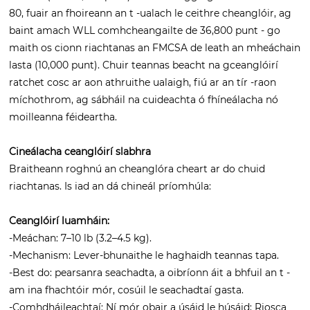
80, fuair an fhoireann an t -ualach le ceithre cheanglóir, ag
baint amach WLL comhcheangailte de 36,800 punt - go
maith os cionn riachtanas an FMCSA de leath an mheáchain
lasta (10,000 punt). Chuir teannas beacht na gceanglóirí
ratchet cosc ​​ar aon athruithe ualaigh, fiú ar an tír -raon
míchothrom, ag sábháil na cuideachta ó fhíneálacha nó
moilleanna féideartha.
Cineálacha ceanglóirí slabhra
Braitheann roghnú an cheanglóra cheart ar do chuid
riachtanas. Is iad an dá chineál príomhúla:
Ceanglóirí luamháin:
-Meáchan: 7–10 lb (3.2–4.5 kg).
-Mechanism: Lever-bhunaithe le haghaidh teannas tapa.
-Best do: pearsanra seachadta, a oibríonn áit a bhfuil an t -
am ina fhachtóir mór, cosúil le seachadtaí gasta.
-Comhdháileachtaí: Ní mór obair a úsáid le húsáid; Riosca