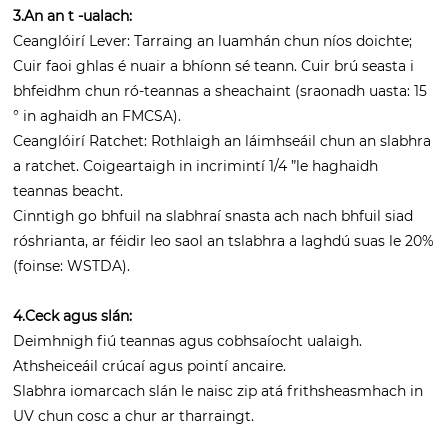
3.An an t -ualach:
Ceanglóirí Lever: Tarraing an luamhán chun níos doichte;
Cuir faoi ghlas é nuair a bhíonn sé teann. Cuir brú seasta i
bhfeidhm chun ró-teannas a sheachaint (sraonadh uasta: 15
° in aghaidh an FMCSA).
Ceanglóirí Ratchet: Rothlaigh an láimhseáil chun an slabhra
a ratchet. Coigeartaigh in incrimintí 1/4 ”le haghaidh
teannas beacht.
Cinntigh go bhfuil na slabhraí snasta ach nach bhfuil siad
róshrianta, ar féidir leo saol an tslabhra a laghdú suas le 20%
(foinse: WSTDA).
4.Ceck agus slán:
Deimhnigh fiú teannas agus cobhsaíocht ualaigh.
Athsheiceáil crúcaí agus pointí ancaire.
Slabhra iomarcach slán le naisc zip atá frithsheasmhach in
UV chun cosc ​​a chur ar tharraingt.