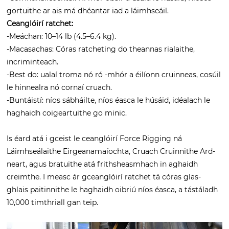
gortuithe ar ais má dhéantar iad a láimhseáil.
Ceanglóirí ratchet:
-Meáchan: 10–14 lb (4.5–6.4 kg).
-Macasachas: Córas ratcheting do theannas rialaithe,
incriminteach.
-Best do: ualaí troma nó ró -mhór a éilíonn cruinneas, cosúil
le hinnealra nó cornaí cruach.
-Buntáistí: níos sábháilte, níos éasca le húsáid, idéalach le
haghaidh coigeartuithe go minic.
Is éard atá i gceist le ceanglóirí Force Rigging ná
Láimhseálaithe Eirgeanamaíochta, Cruach Cruinnithe Ard-
neart, agus bratuithe atá frithsheasmhach in aghaidh
creimthe. I measc ár gceanglóirí ratchet tá córas glas-
ghlais paitinnithe le haghaidh oibriú níos éasca, a tástáladh
10,000 timthriall gan teip.