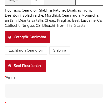
Hot Tags: Ceanglóir Slabhra Ratchet Dualgas Trom,
Déantóirí, Soláthraithe, Mórdhíol, Ceannaigh, Monarcha,
an tSín, Déanta sa tSín, Cheap, Praghas Íseal, Lascaine, CE,
Cáilíocht, Ningbo, GS, Dleacht Trom, Rialú Lasta
Catagóir Gaolmhar
Luchtaigh Ceanglóir
Slabhra
Seol Fiosrúchán
*
Ainm
*