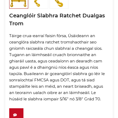
Ceanglóir Slabhra Ratchet Dualgas
Trom
Táirge crua-earraí faisin fórsa, Úsáideann an
ceanglóra slabhra ratchet tromshaothair seo
gníomh raicseála chun slabhraí a cheangal síos.
Tugann an láimhseáil cruach brionnaithe an
ghiaráil uasta, agus ceadaíonn an dearadh cam
agus pawl é a dhaingniú níos éasca agus níos
tapúla. Buaileann ár gceanglóirí slabhra go léir le
sonraíochtaí FMCSA agus DOT, agus tá siad
stampáilte leis an méid, an neart briseadh, agus
an teorainn ualach oibre ar an láimhseáil. Le
húsáid le slabhra iompair 5/16" nó 3/8" Grád 70.