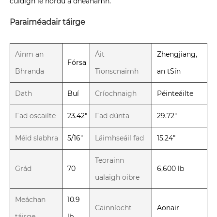
cuidigh le hordú a dhéanamh.
Paraiméadair táirge
Ainm an
Áit
Zhengjiang,
Fórsa
Bhranda
Tionscnaimh
an tSín
Dath
Buí
Críochnaigh
Péinteáilte
Fad oscailte
23.42"
Fad dúnta
29.72"
Méid slabhra
5/16"
Láimhseáil fad
15.24"
Teorainn
Grád
70
6,600 lb
ualaigh oibre
Meáchan
10.9
Cainníocht
Aonair
táirge
lb