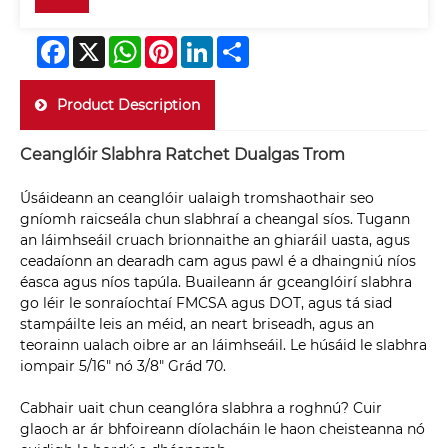
Facebook
X
WhatsApp
Pinterest
LinkedIn
Share
Product Description
Ceanglóir Slabhra Ratchet Dualgas Trom
Úsáideann an ceanglóir ualaigh tromshaothair seo
gníomh raicseála chun slabhraí a cheangal síos. Tugann
an láimhseáil cruach brionnaithe an ghiaráil uasta, agus
ceadaíonn an dearadh cam agus pawl é a dhaingniú níos
éasca agus níos tapúla. Buaileann ár gceanglóirí slabhra
go léir le sonraíochtaí FMCSA agus DOT, agus tá siad
stampáilte leis an méid, an neart briseadh, agus an
teorainn ualach oibre ar an láimhseáil. Le húsáid le slabhra
iompair 5/16" nó 3/8" Grád 70.
Cabhair uait chun ceanglóra slabhra a roghnú? Cuir
glaoch ar ár bhfoireann díolacháin le haon cheisteanna nó