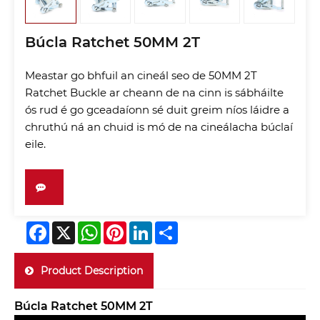
Búcla Ratchet 50MM 2T
Meastar go bhfuil an cineál seo de 50MM 2T
Ratchet Buckle ar cheann de na cinn is sábháilte
ós rud é go gceadaíonn sé duit greim níos láidre a
chruthú ná an chuid is mó de na cineálacha búclaí
eile.
Facebook
X
WhatsApp
Pinterest
LinkedIn
Share
Product Description
Búcla Ratchet 50MM 2T