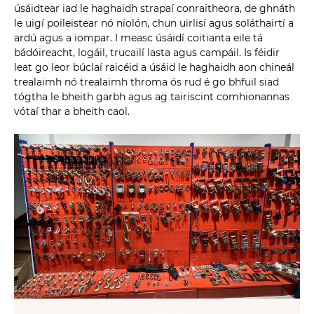
úsáidtear iad le haghaidh strapaí conraitheora, de ghnáth
le uigí poileistear nó níolón, chun uirlisí agus soláthairtí a
ardú agus a iompar. I measc úsáidí coitianta eile tá
bádóireacht, logáil, trucailí lasta agus campáil. Is féidir
leat go leor búclaí raicéid a úsáid le haghaidh aon chineál
trealaimh nó trealaimh throma ós rud é go bhfuil siad
tógtha le bheith garbh agus ag tairiscint comhionannas
vótaí thar a bheith caol.