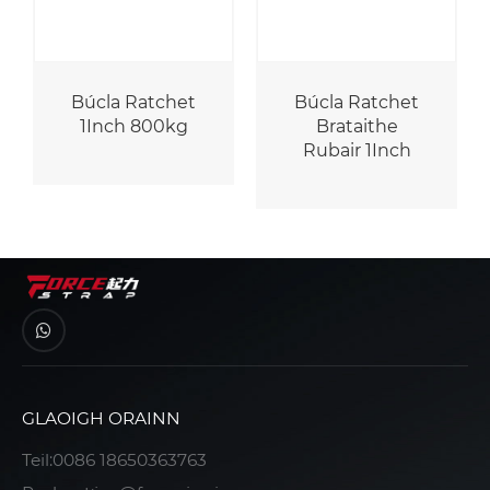
Búcla Ratchet
Búcla Ratchet
1Inch 800kg
Brataithe
Rubair 1Inch
GLAOIGH ORAINN
Teil:
0086 18650363763