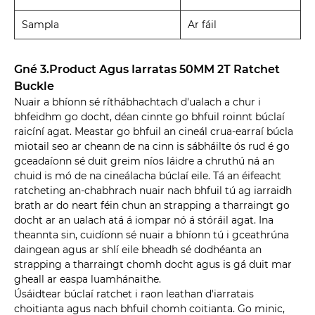
Sampla
Ar fáil
Gné 3.Product Agus Iarratas 50MM 2T Ratchet
Buckle
Nuair a bhíonn sé ríthábhachtach d'ualach a chur i
bhfeidhm go docht, déan cinnte go bhfuil roinnt búclaí
raicíní agat. Meastar go bhfuil an cineál crua-earraí búcla
miotail seo ar cheann de na cinn is sábháilte ós rud é go
gceadaíonn sé duit greim níos láidre a chruthú ná an
chuid is mó de na cineálacha búclaí eile. Tá an éifeacht
ratcheting an-chabhrach nuair nach bhfuil tú ag iarraidh
brath ar do neart féin chun an strapping a tharraingt go
docht ar an ualach atá á iompar nó á stóráil agat. Ina
theannta sin, cuidíonn sé nuair a bhíonn tú i gceathrúna
daingean agus ar shlí eile bheadh ​​sé dodhéanta an
strapping a tharraingt chomh docht agus is gá duit mar
gheall ar easpa luamhánaithe.
Úsáidtear búclaí ratchet i raon leathan d'iarratais
choitianta agus nach bhfuil chomh coitianta. Go minic,