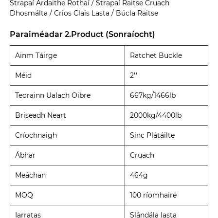
Strapaí Ardaithe Rothaí / Strapaí Raitse Cruach
Dhosmálta / Crios Clais Lasta / Búcla Raitse
Paraiméadar 2.Product (Sonraíocht)
Ainm Táirge
Ratchet Buckle
Méid
2''
Teorainn Ualach Oibre
667kg/1466lb
Briseadh Neart
2000kg/4400lb
Críochnaigh
Sinc Plátáilte
Ábhar
Cruach
Meáchan
464g
MOQ
100 ríomhaire
Iarratas
Slándála lasta